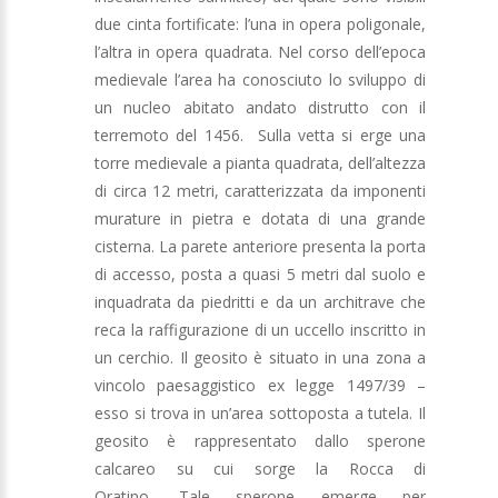
due cinta fortificate: l’una in opera poligonale,
l’altra in opera quadrata. Nel corso dell’epoca
medievale l’area ha conosciuto lo sviluppo di
un nucleo abitato andato distrutto con il
terremoto del 1456. Sulla vetta si erge una
torre medievale a pianta quadrata, dell’altezza
di circa 12 metri, caratterizzata da imponenti
murature in pietra e dotata di una grande
cisterna. La parete anteriore presenta la porta
di accesso, posta a quasi 5 metri dal suolo e
inquadrata da piedritti e da un architrave che
reca la raffigurazione di un uccello inscritto in
un cerchio. Il geosito è situato in una zona a
vincolo paesaggistico ex legge 1497/39 –
esso si trova in un’area sottoposta a tutela. Il
geosito è rappresentato dallo sperone
calcareo su cui sorge la Rocca di
Oratino. Tale sperone emerge per