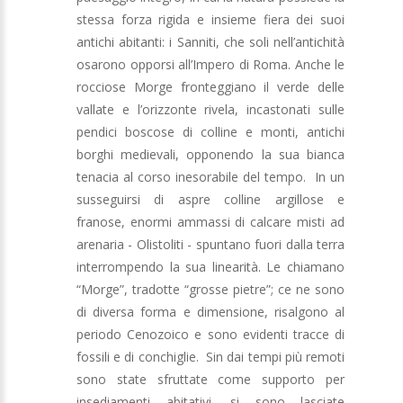
stessa forza rigida e insieme fiera dei suoi
antichi abitanti: i Sanniti, che soli nell’antichità
osarono opporsi all’Impero di Roma. Anche le
rocciose Morge fronteggiano il verde delle
vallate e l’orizzonte rivela, incastonati sulle
pendici boscose di colline e monti, antichi
borghi medievali, opponendo la sua bianca
tenacia al corso inesorabile del tempo. In un
susseguirsi di aspre colline argillose e
franose, enormi ammassi di calcare misti ad
arenaria - Olistoliti - spuntano fuori dalla terra
interrompendo la sua linearità. Le chiamano
“Morge”, tradotte “grosse pietre”; ce ne sono
di diversa forma e dimensione, risalgono al
periodo Cenozoico e sono evidenti tracce di
fossili e di conchiglie. Sin dai tempi più remoti
sono state sfruttate come supporto per
insediamenti abitativi, si sono lasciate