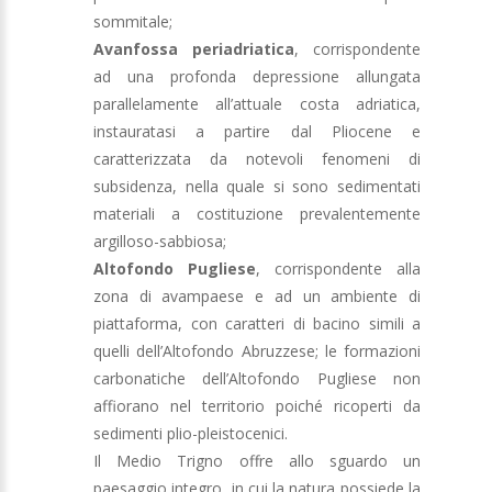
sommitale;
Avanfossa periadriatica
, corrispondente
ad una
profonda depressione allungata
parallelamente all’attuale costa adriatica,
instauratasi a partire dal Pliocene e
caratterizzata da notevoli fenomeni di
subsidenza, nella quale si sono sedimentati
materiali a costituzione prevalentemente
argilloso-sabbiosa;
Altofondo Pugliese
, corrispondente alla
zona di avampaese e ad un ambiente di
piattaforma, con caratteri di bacino simili a
quelli dell’Altofondo Abruzzese; le formazioni
carbonatiche dell’Altofondo Pugliese non
affiorano nel territorio poiché ricoperti da
sedimenti plio-pleistocenici.
Il Medio Trigno offre allo sguardo un
paesaggio integro, in cui la natura possiede la